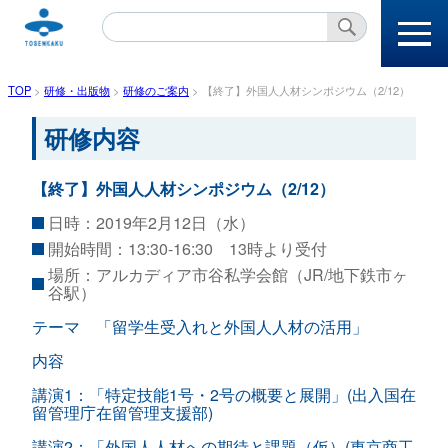
本文へ
TOP
>
研修・出版物
>
研修のご案内
>
【終了】外国人人材シンポジウム（2/12）
研修内容
【終了】外国人人材シンポジウム（2/12）
日時：2019年2月12日（水）
開始時間：13:30-16:30 13時より受付
場所：アルカディア市谷私学会館（JR/地下鉄市ヶ
谷駅）
テーマ 「留学生受入れと外国人人材の活用」
内容
講演1：「特定技能1号・2号の概要と展開」(出入国在
留管理庁在留管理支援部)
講演2：「外国人人材への期待と課題（仮）(東京商工